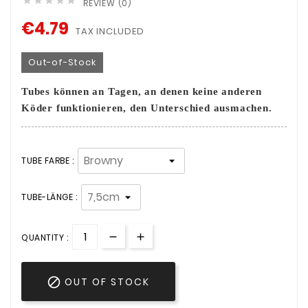





REVIEW (0)
€4.79
TAX INCLUDED
Out-of-Stock
Tubes können an Tagen, an denen keine anderen
Köder funktionieren, den Unterschied ausmachen.
TUBE FARBE :
TUBE-LÄNGE :
QUANTITY :

OUT OF STOCK