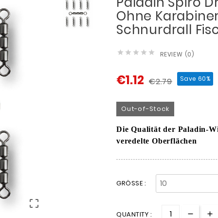
Paladin Spiro D
Ohne Karabiner 
Schnurdrall Fis





REVIEW (0)
€1.12
Save 60%
€2.79
Out-of-Stock
Die Qualität der Paladin-Wi
veredelte Oberflächen
GRÖSSE :

QUANTITY :