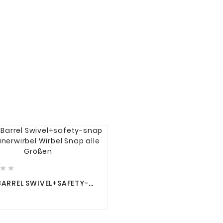






BARREL SWIVEL+SAFETY-
KARABINERWIRBEL WIRBEL
LLE GRÖSSEN