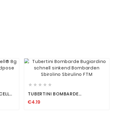










CELL®
TUBERTINI BOMBARDE
BUGIARDINO SCHNELL SINKEND
€4.19
ORELLE
BOMBARDEN SBIROLINO
SBIRULINO FTM