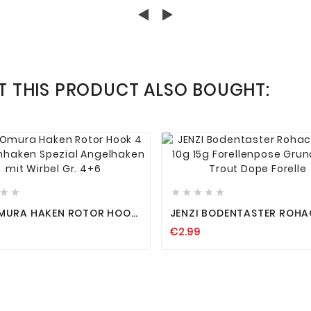
 THIS PRODUCT ALSO BOUGHT:














MURA HAKEN ROTOR HOOK
JENZI BODENTASTER ROHA
ELLENHAKEN SPEZIAL
8G 10G 15G FORELLENPOSE
€2.99
HAKEN MIT WIRBEL GR. 4+6
GRUNDPOSE TROUT DOPE F