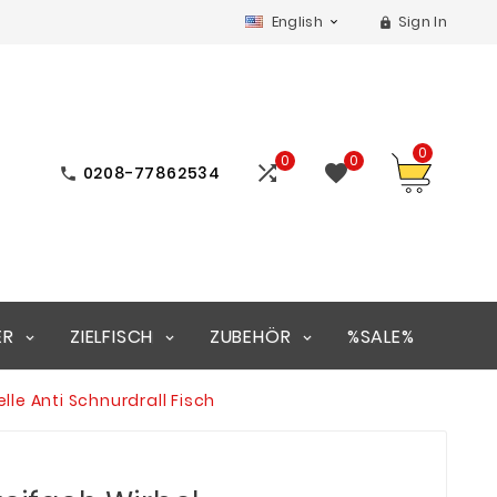
English
Sign In


0
0
0


0208-77862534

ER
ZIELFISCH
ZUBEHÖR
%SALE%
lle Anti Schnurdrall Fisch