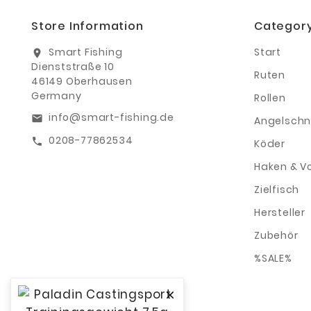
Store Information
Categor
Smart Fishing
Start
location_on
Dienststraße 10
Ruten
46149 Oberhausen
Germany
Rollen
info@smart-fishing.de
email
Angelschn
0208-77862534
call
Köder
Haken & V
Zielfisch
Hersteller
Zubehör
%SALE%
