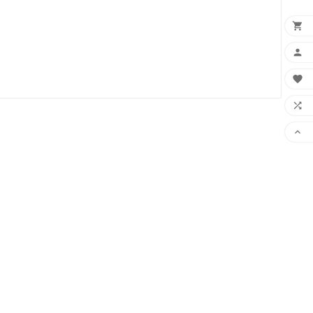




