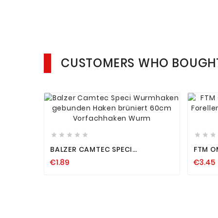
CUSTOMERS WHO BOUGHT












BALZER CAMTEC SPECI
FTM O
WURMHAKEN GEBUNDEN HAKEN
4 FOR
€1.89
€3.45
BRÜNIERT 60CM VORFACHHAKEN
ANGEL
WURM