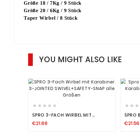
Größe 18 / 7Kg / 9 Stück
Größe 20 / 6Kg / 9 Stück
Taper Wirbel / 8 Stück
YOU MIGHT ALSO LIKE












SPRO 3-FACH WIRBEL MIT
SPRO 
KARABINER 3-JOINTED
SNAP 
€21.69
€21.56
SWIVEL+SAFETY-SNAP ALLE
SNAP A
GRÖSSEN