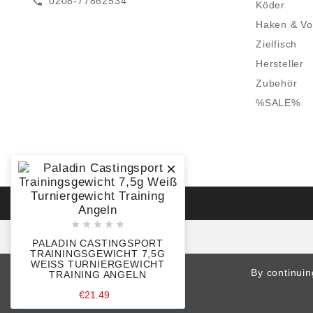
0208-77862534
call
Köder
Haken & Vo
Zielfisch
Hersteller
Zubehör
%SALE%






PALADIN CASTINGSPORT
TRAININGSGEWICHT 7,5G
WEISS TURNIERGEWICHT T
By continuin
RAINING ANGELN
€21.49