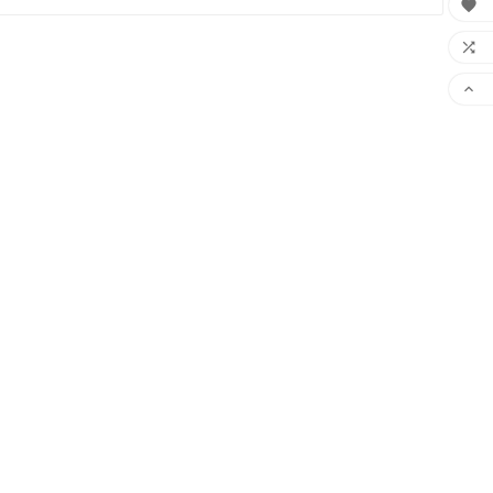


