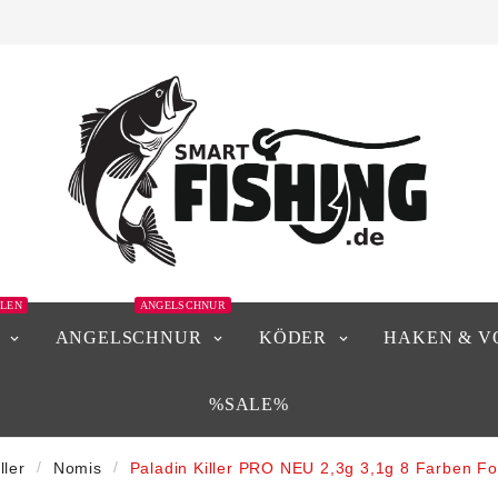
LEN
ANGELSCHNUR
ANGELSCHNUR
KÖDER
HAKEN & V
%SALE%
ller
Nomis
Paladin Killer PRO NEU 2,3g 3,1g 8 Farben Fo