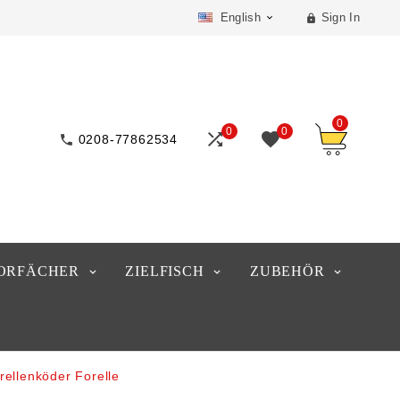
English
Sign In


0
0
0



0208-77862534
ORFÄCHER
ZIELFISCH
ZUBEHÖR
rellenköder Forelle