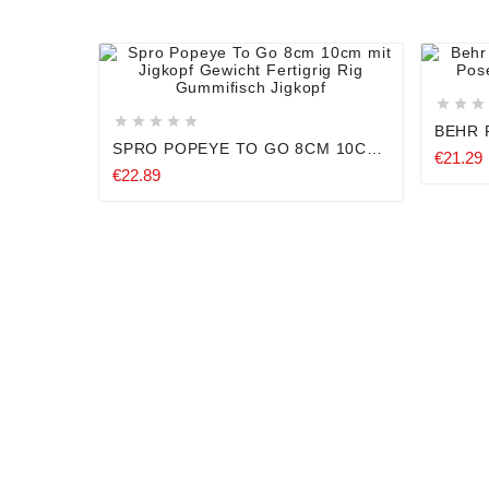












BEHR 
POSE 
SPRO POPEYE TO GO 8CM 10CM
€21.29
FOREL
MIT JIGKOPF GEWICHT
€22.89
FERTIGRIG RIG GUMMIFISCH
JIGKOPF