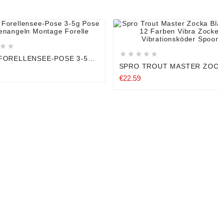














FORELLENSEE-POSE 3-5G
POSENANGELN MONTAGE
SPRO TROUT MASTER ZO
LE
BLADE 3,0G 12 FARBEN VI
€22.59
ZOCKER VIBRATIONSKÖDE
SPOON