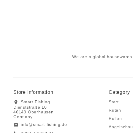
We are a global housewares 
Store Information
Category
Smart Fishing
Start
location_on
Dienststraße 10
Ruten
46149 Oberhausen
Germany
Rollen
info@smart-fishing.de
email
Angelschnu