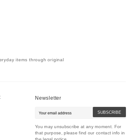
ryday items through original
t
Newsletter
SUBSCRIBE
You may unsubscribe at any moment. For
that purpose, please find our contact info in
the legal notice.