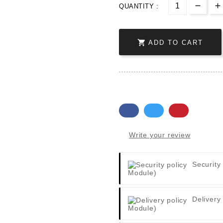
QUANTITY :

ADD TO CART
Write your review
Security
Module)
Delivery
Module)