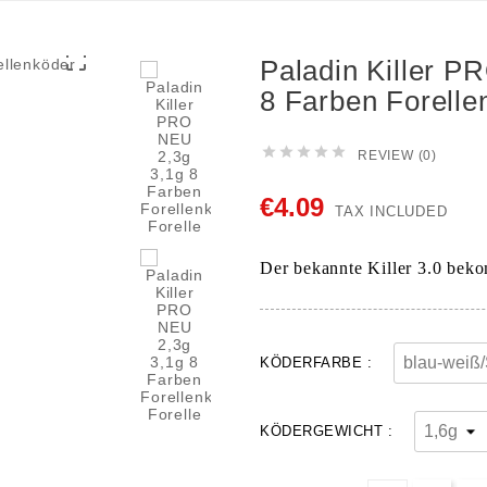

Paladin Killer P
8 Farben Forelle





REVIEW (0)
€4.09
TAX INCLUDED
Der bekannte Killer 3.0 bek
KÖDERFARBE :
KÖDERGEWICHT :