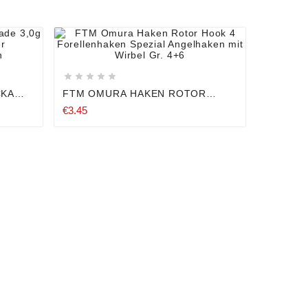










CKA
FTM OMURA HAKEN ROTOR
BRA
HOOK 4 FORELLENHAKEN
€3.45
R
SPEZIAL ANGELHAKEN MIT
WIRBEL GR. 4+6



PALADI
ACTION 
€4.59
GEDREH
UV