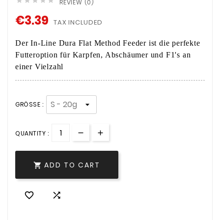





REVIEW (0)
€3.39
TAX INCLUDED
Der In-Line Dura Flat Method Feeder ist die perfekte
Futteroption für Karpfen, Abschäumer und F1's an
einer Vielzahl
GRÖSSE :
QUANTITY :
ADD TO CART


