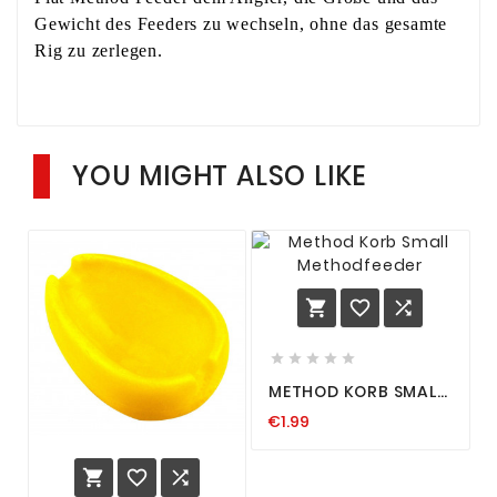
Gewicht des Feeders zu wechseln, ohne das gesamte
Rig zu zerlegen.
YOU MIGHT ALSO LIKE








METHOD KORB SMALL
METHODFEEDER
€1.99


