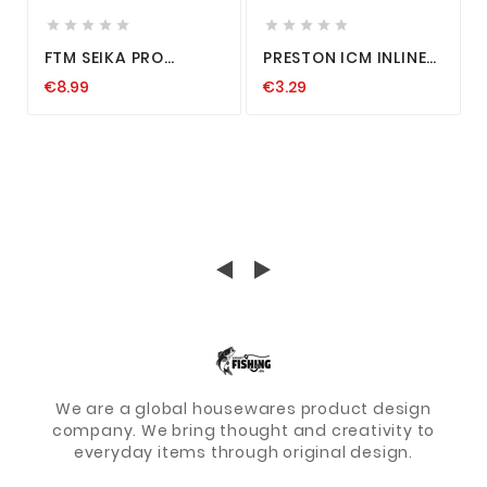










FTM SEIKA PRO
PRESTON ICM INLINE
WOBBLER SENDAI
BANJO XR
€8.99
€3.29
11,5CM 32G JERKBAIT
FEEDERKORB
KUNSTKÖDER
FUTTERKORB
RAUBFISCH
GRUNDANGELN
HECHTKÖDER
FEEDERN BRASSE
We are a global housewares product design
company. We bring thought and creativity to
everyday items through original design.