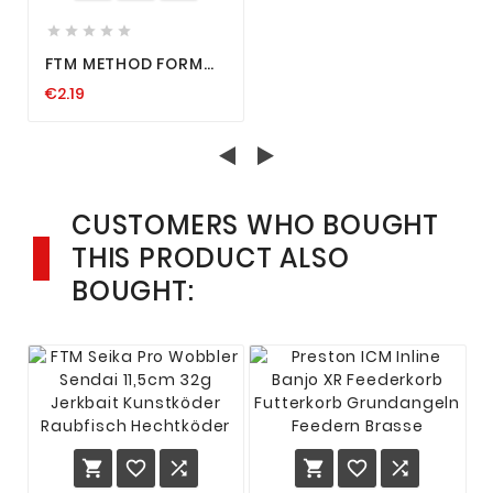





FTM METHOD FORM
BIG FORMER
€2.19
CUSTOMERS WHO BOUGHT
THIS PRODUCT ALSO
BOUGHT:





