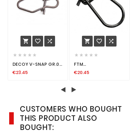
















DECOY V-SNAP GR.0 1
FTM
2 3 ALLE ZUR
SCHNELLVERSCHLUSS
€23.45
€20.45
AUSWAHL HOHE
V SNAP SPOON
TRAGKRAFT MADE IN
FORELLE EINHÄNGER
JAPAN WIRBEL
WOBBLER
CUSTOMERS WHO BOUGHT
THIS PRODUCT ALSO
BOUGHT: