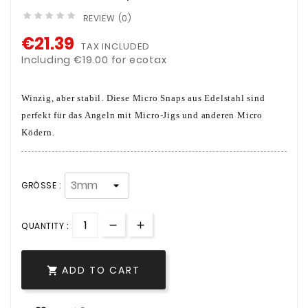





REVIEW (0)
€21.39
TAX INCLUDED
Including €19.00 for ecotax
Winzig, aber stabil. Diese Micro Snaps aus Edelstahl sind
perfekt für das Angeln mit Micro-Jigs und anderen Micro
Ködern.
GRÖSSE :
QUANTITY :
ADD TO CART
