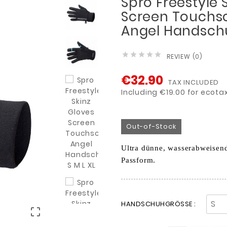
Spro Freestyle 
Screen Touchs
Angel Handschu





REVIEW (0)
€32.90
TAX INCLUDED
Including €19.00 for ecota
Out-of-Stock
Ultra dünne, wasserabweisen
Passform.
HANDSCHUHGRÖSSE :
