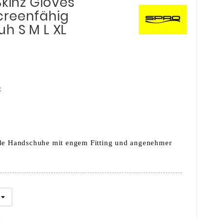
Skinz Gloves
creenfähig
h S M L XL
x
de Handschuhe mit engem Fitting und angenehmer