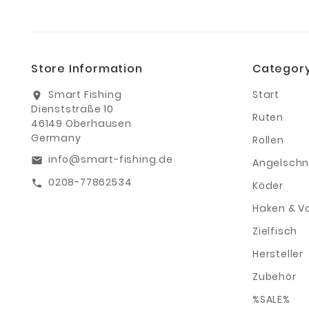
Store Information
Categor
Smart Fishing
Start
location_on
Dienststraße 10
Ruten
46149 Oberhausen
Germany
Rollen
info@smart-fishing.de
email
Angelschn
0208-77862534
call
Köder
Haken & V
Zielfisch
Hersteller
Zubehör
%SALE%