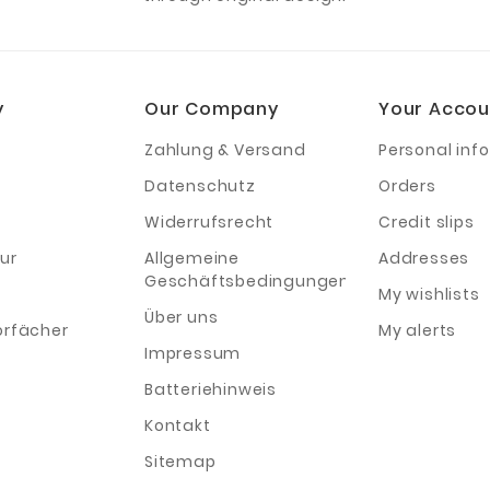
y
Our Company
Your Accou
Zahlung & Versand
Personal info
Datenschutz
Orders
Widerrufsrecht
Credit slips
ur
Allgemeine
Addresses
Geschäftsbedingungen
My wishlists
Über uns
orfächer
My alerts
Impressum
Batteriehinweis
Kontakt
Sitemap