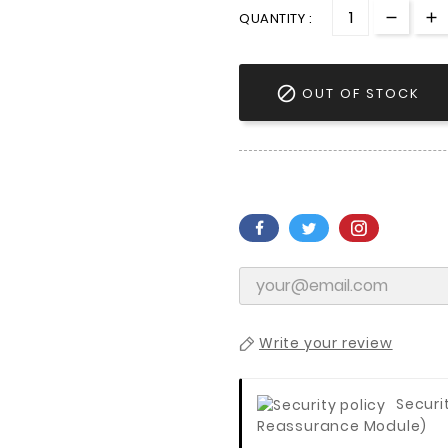
QUANTITY :

OUT OF STOCK
Write your review
Securi
Reassurance Module)