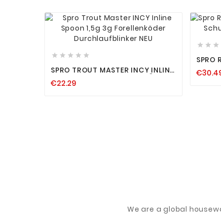












SPRO 
RUTEN
SPRO TROUT MASTER INCY INLINE
€30.4
FUTTE
SPOON 1,5G 3G FORELLENKÖDER
€22.29
DURCHLAUFBLINKER NEU
We are a global housew