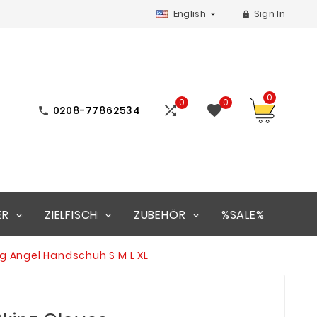
English
Sign In


0
0
0


0208-77862534

ER
ZIELFISCH
ZUBEHÖR
%SALE%
g Angel Handschuh S M L XL