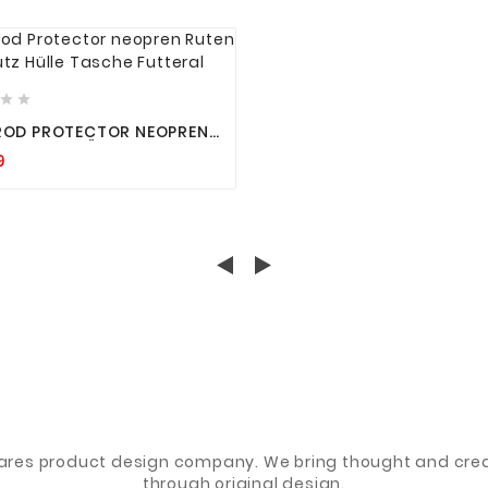






ROD PROTECTOR NEOPREN
 SCHUTZ HÜLLE TASCHE
9
RAL
ares product design company. We bring thought and creat
through original design.