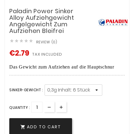
Paladin Power Sinker
Alloy Aufziehgewicht
Angelgewicht Zum
Aufziehen Bleifrei





REVIEW (0)
€2.79
TAX INCLUDED
Das Gewicht zum Aufziehen auf die Hauptschnur
SINKER-GEWICHT :
QUANTITY :
ADD TO CART
