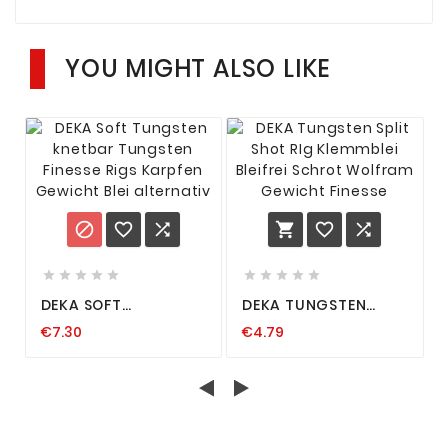
YOU MIGHT ALSO LIKE
















DEKA SOFT
DEKA TUNGSTEN
TUNGSTEN KNETBAR
SPLIT SHOT RIG
€7.30
€4.79
TUNGSTEN FINESSE
KLEMMBLEI BLEIFREI
RIGS KARPFEN
SCHROT WOLFRAM
GEWICHT BLEI
GEWICHT FINESSE
ALTERNATIV