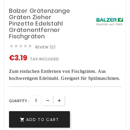
Balzer Grätenzange
Gräten Zieher
Pinzette Edelstahl
Grätenentferner
Fischgräten





REVIEW (0)
€3.19
TAX INCLUDED
Zum einfachen Entfernen von Fischgräten. Aus
hochwertigem Edelstahl. Geeignet für Spülmaschinen.
QUANTITY :
ADD TO CART
