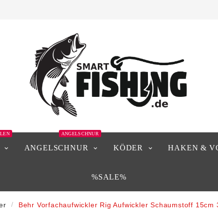
LEN
ANGELSCHNUR
ANGELSCHNUR
KÖDER
HAKEN & V
%SALE%
er
Behr Vorfachaufwickler Rig Aufwickler Schaumstoff 15cm