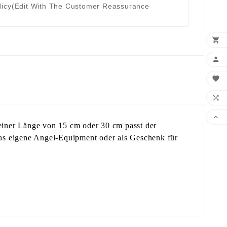
licy
(edit With The Customer Reassurance





einer Länge von 15 cm oder 30 cm passt der
das eigene Angel-Equipment oder als Geschenk für