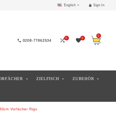
English
Sign In


0
0
0



0208-77862534
ORFÄCHER
ZIELFISCH
ZUBEHÖR
 30cm Vorfächer Rigs