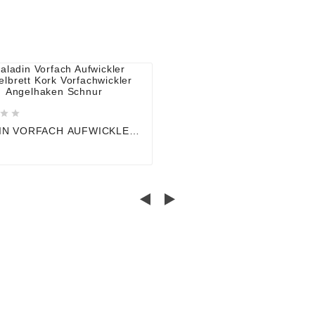






IN VORFACH AUFWICKLER
LBRETT KORK
CHWICKLER ANGELHAKEN
UR