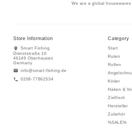
We are a global housewares 
Store Information
Category
Smart Fishing
Start
location_on
Dienststraße 10
Ruten
46149 Oberhausen
Germany
Rollen
info@smart-fishing.de
email
Angelschnu
0208-77862534
call
Köder
Haken & Vo
Zielfisch
Hersteller
Zubehör
%SALE%