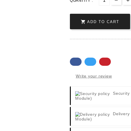
QUANTITY :

ADD TO CART
Write your review
Security
Module)
Delivery
Module)