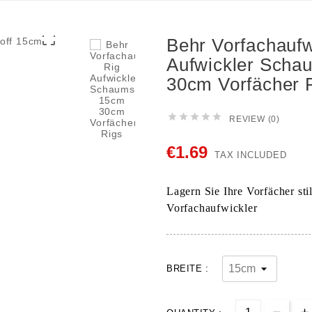

Behr Vorfachaufw
Aufwickler Scha
30cm Vorfächer 





REVIEW (0)
€1.69
TAX INCLUDED
Lagern Sie Ihre Vorfächer st
Vorfachaufwickler
BREITE :