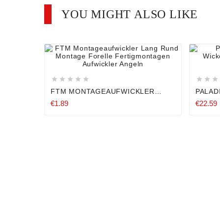
YOU MIGHT ALSO LIKE












FTM MONTAGEAUFWICKLER
PALAD
LANG RUND MONTAGE FORELLE
WICKE
€1.89
€22.59
FERTIGMONTAGEN AUFWICKLER
VORFA
ANGELN
SCHN