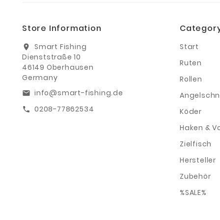
Store Information
Categor
Smart Fishing
Start
location_on
Dienststraße 10
Ruten
46149 Oberhausen
Germany
Rollen
info@smart-fishing.de
email
Angelschn
0208-77862534
call
Köder
Haken & V
Zielfisch
Hersteller
Zubehör
%SALE%