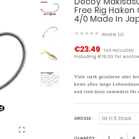
Decoy Makisas
Free Rig Haken Gr
4/0 Made In Ja





REVIEW (0)
€23.49
TAX INCLUDED
Including €19.00 for ecota
Viele stark gesalzene oder 
keine allzu lange Lebensdauer
und sind dann zumindest für
GRÖSSE :

QUANTITY :