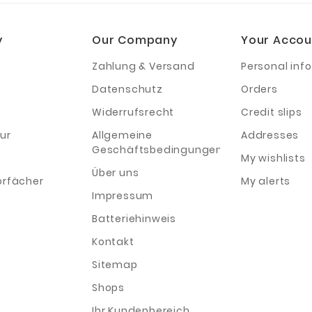
y
Our Company
Your Accou
Zahlung & Versand
Personal info
Datenschutz
Orders
Widerrufsrecht
Credit slips
ur
Allgemeine
Addresses
Geschäftsbedingungen
My wishlists
Über uns
orfächer
My alerts
Impressum
Batteriehinweis
Kontakt
Sitemap
Shops
Ihr Kundenbereich