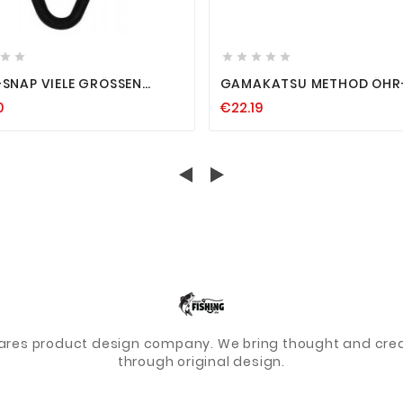














SNAP VIELE GRÖSSEN S
GAMAKATSU METHOD ÖHR
WOBBLER WIRBEL FORELLE F
HAKEN, 10 EINZELHAKEN, FE
0
€22.19
ENWIRBEL EINHÄNGER
HAKEN GR. 12-18 FEEDERHA
ares product design company. We bring thought and creat
through original design.