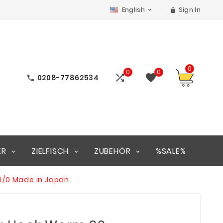
English
Sign In


0
0
0


0208-77862534

ER
ZIELFISCH
ZUBEHÖR
%SALE%
 4/0 Made in Japan