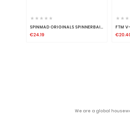












SPINMAD ORIGINALS SPINNERBAIT
FTM V-
RAUBFISCH HECHT ZANDER
POON 
€24.19
€20.4
BARSCH KÖDER SPINNER
ORELL
We are a global housew