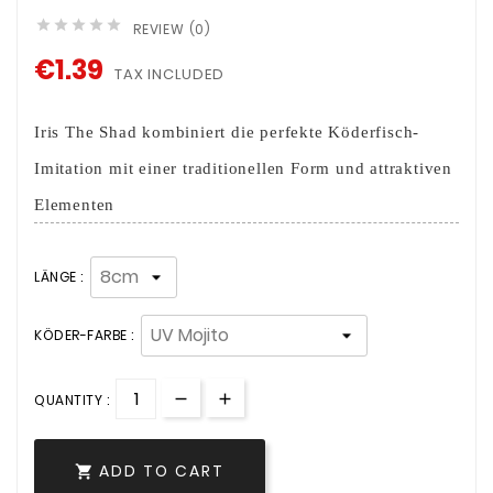





REVIEW (0)
€1.39
TAX INCLUDED
Iris The Shad kombiniert die perfekte Köderfisch-
Imitation mit einer traditionellen Form und attraktiven
Elementen
LÄNGE :
KÖDER-FARBE :
QUANTITY :
ADD TO CART
