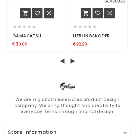
















GAMAKATSU
LIEBLINGSKÖDER
DRILLINGE TREBLE 13 B
FUKURA SOLID ULTRA
€30.09
€22.29
BRÜNIERT
X ORANGE BLACK
ULTRASCHARF JAPAN
DRILLINGE UV-ACTIVE
DRILLING HAKEN
STINGER
We are a global housewares product design
company. We bring thought and creativity to
everyday items through original design.
Store Information
