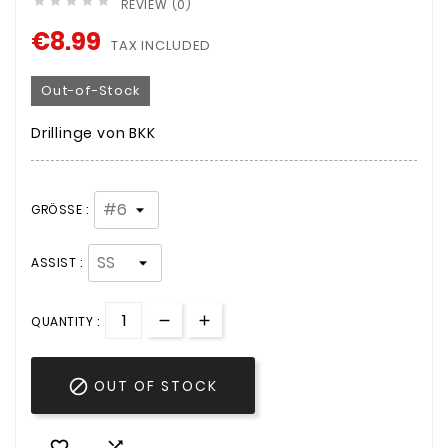





REVIEW (0)
€8.99
TAX INCLUDED
Out-of-Stock
Drillinge von BKK
GRÖSSE :
ASSIST :
QUANTITY :

OUT OF STOCK

