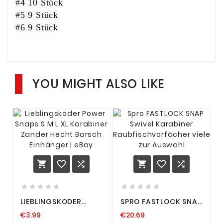
#4 10 Stück
#5 9 Stück
#6 9 Stück
YOU MIGHT ALSO LIKE
















LIEBLINGSKÖDER
SPRO FASTLOCK SNAP
POWER SNAPS S M L XL
SWIVEL KARABINER
€3.99
€20.69
KARABINER ZANDER
RAUBFISCHVORFÄCHER