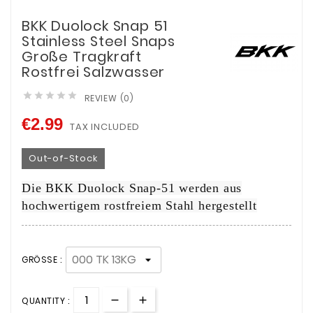
BKK Duolock Snap 51
Stainless Steel Snaps
Große Tragkraft
Rostfrei Salzwasser





REVIEW (0)
€2.99
TAX INCLUDED
Out-of-Stock
Die BKK Duolock Snap-51 werden aus
hochwertigem rostfreiem Stahl hergestellt
GRÖSSE :
QUANTITY :