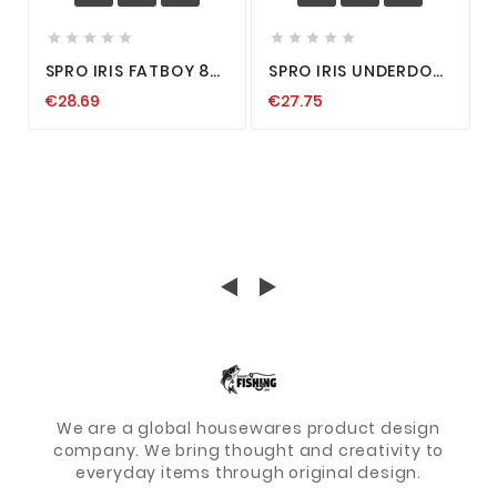










SPRO IRIS FATBOY 85
SPRO IRIS UNDERDOG
24G WOBBLER
7CM 13G WOBBLER
€28.69
€27.75
JERKBAIT
HARDLURE HARDBAIT
KUNSTKÖDER
HECHT ZANDER
RAUBFISCH HECHT
JERKBAIT NEU
ZANDER KÖDER
We are a global housewares product design
company. We bring thought and creativity to
everyday items through original design.