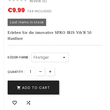





REVIEW (0)
€9.99
TAX INCLUDED
Last items in stock
Erleben Sie die innovative SPRO IRIS Vib'R 50
Hardlure
KÖDER-FARBE :
QUANTITY :
ADD TO CART


