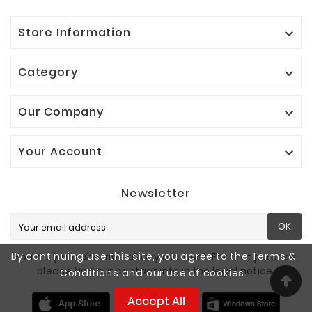
Store Information

Category

Our Company

Your Account

Newsletter
OK
By continuing use this site, you agree to the Terms &
You may unsubscribe at any moment. For that purpose,
please find our contact info in the legal notice.
Conditions and our use of cookies.
Accept All