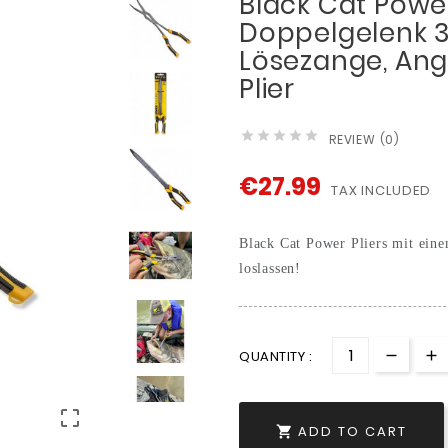
Black Cat Powe
Doppelgelenk 
Lösezange, Ang
Plier





REVIEW (0)
€27.99
TAX INCLUDED
Black Cat Power Pliers mit eine
loslassen!
QUANTITY :

ADD TO CART
