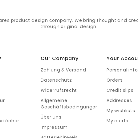
ares product design company. We bring thought and creat
through original design.
y
Our Company
Your Accou
Zahlung & Versand
Personal info
Datenschutz
Orders
Widerrufsrecht
Credit slips
ur
Allgemeine
Addresses
Geschäftsbedingungen
My wishlists
Über uns
orfächer
My alerts
Impressum
Batteriehinweis