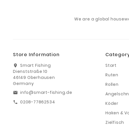
We are a global housew
Store Information
Categor
Smart Fishing
Start
location_on
Dienststraße 10
Ruten
46149 Oberhausen
Germany
Rollen
info@smart-fishing.de
email
Angelschn
0208-77862534
call
Köder
Haken & V
Zielfisch