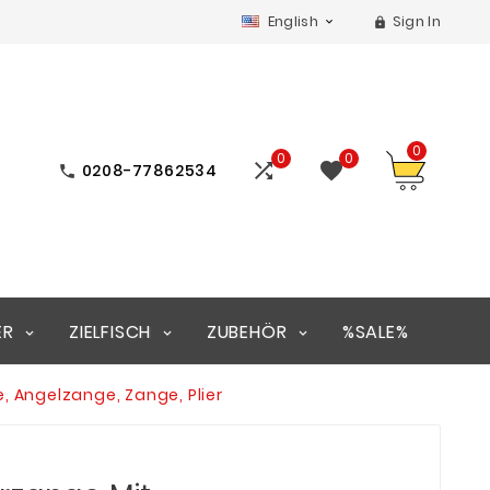
English
Sign In


0
0
0


0208-77862534

ER
ZIELFISCH
ZUBEHÖR
%SALE%
 Angelzange, Zange, Plier