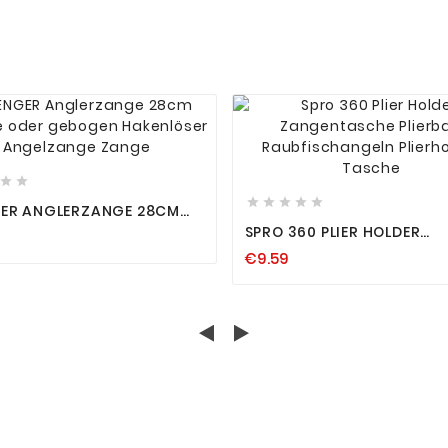














ER ANGLERZANGE 28CM
E ODER GEBOGEN
SPRO 360 PLIER HOLDER
LÖSER ANGELZANGE
ZANGENTASCHE PLIERBAG
E
€9.59
RAUBFISCHANGELN PLIERH
TASCHE