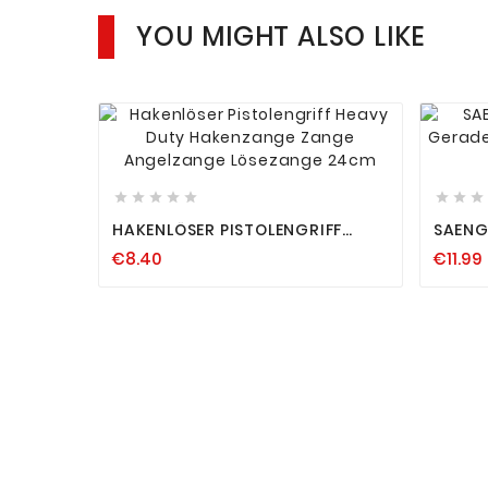
YOU MIGHT ALSO LIKE












HAKENLÖSER PISTOLENGRIFF
SAENG
HEAVY DUTY HAKENZANGE
GERAD
€8.40
€11.99
ZANGE ANGELZANGE LÖSEZANGE
HAKEN
24CM
ZANG