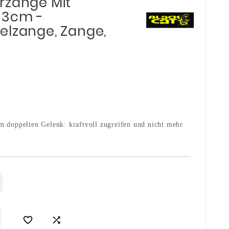
rzange Mit
33cm -
elzange, Zange,
m doppelten Gelenk: kraftvoll zugreifen und nicht mehr

