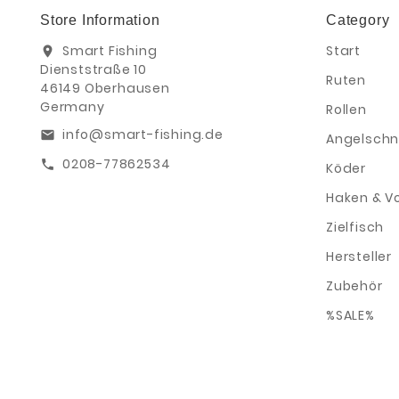
Store Information
Category
Smart Fishing
Start
location_on
Dienststraße 10
Ruten
46149 Oberhausen
Germany
Rollen
info@smart-fishing.de
email
Angelschn
0208-77862534
call
Köder
Haken & V
Zielfisch
Hersteller
Zubehör
%SALE%