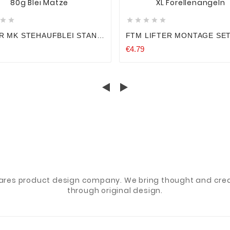







R MK STEHAUFBLEI STAND
FTM LIFTER MONTAGE SE
NKER 20G 30G 40G 50G 60G
GRUNDMONTAGE AUFTRIE
€4.79
0G BLEI MATZE
POSE S L XL FORELLENAN
ares product design company. We bring thought and creat
through original design.