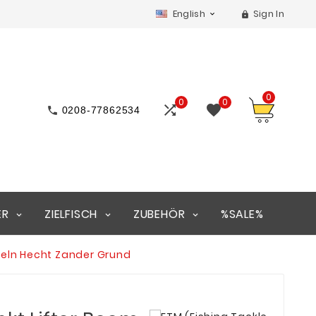
English
Sign In


0
0
0



0208-77862534
ER
ZIELFISCH
ZUBEHÖR
%SALE%
geln Hecht Zander Grund