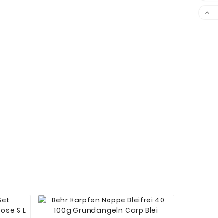





