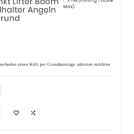
nkt Lifter Boom
halter Angeln
Grund
serboden einen Köfi per Grundmontage anbieten möchten

