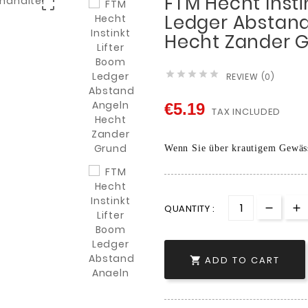
FTM Hecht Insti

Ledger Abstand
Hecht Zander 





REVIEW (0)
€5.19
TAX INCLUDED
Wenn Sie über krautigem Gewäs
QUANTITY :
ADD TO CART
