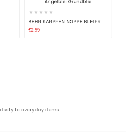





T
BEHR KARPFEN NOPPE BLEIFREI
BS
40-100G GRUNDANGELN CARP
€2.59
GELN
BLEI ANGELBLEI GRUNDBLEI
ivity to everyday items