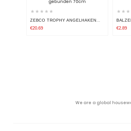








ZEBCO TROPHY ANGELHAKEN
BALZE
BARSCH HAKEN ZANDER
UP SI
€20.69
€2.89
VORFACHHAKEN GEBUNDEN
70G 8
70CM
We are a global housew