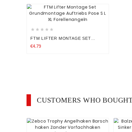









FTM LIFTER MONTAGE SET
GRUNDMONTAGE AUFTRIEBS
€4.79
POSE S L XL FORELLENANGELN
CUSTOMERS WHO BOUGHT 



