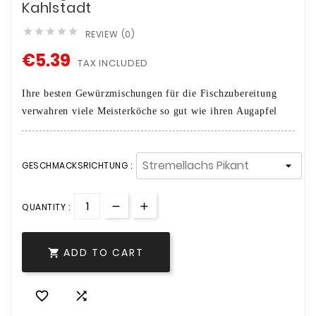
Kahlstadt





REVIEW (0)
€5.39
TAX INCLUDED
Ihre besten Gewürzmischungen für die Fischzubereitung
verwahren viele Meisterköche so gut wie ihren Augapfel
GESCHMACKSRICHTUNG :
QUANTITY :
ADD TO CART


