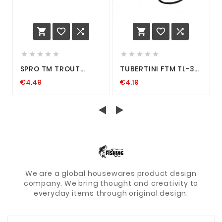
















SPRO TM TROUT
TUBERTINI FTM TL-3
MASTER CAMOLA 30
HAKEN
€4.49
€4.19
BIENENMADE
BIENENMADENHAKEN
KNOBLAUCH SHRIMP
GRÖSSEN 4 6 8 F
8 FARBEN FORELLEN
ORELLE F
ORELLENHAKEN
We are a global housewares product design
company. We bring thought and creativity to
everyday items through original design.