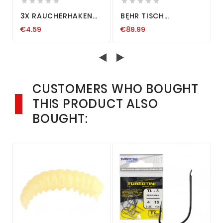










3X RÄUCHERHAKEN
BEHR TISCH
EDELSTAHL
RÄUCHEROFEN
€4.59
€89.99
DOPPELSPITZE CA.
EDELSTAHL
M
18CM ROSTFREI
TISCHRÄUCHEROFEN
RÄUCHERN FORELLE
RÄUCHERÖFEN FISCH
AAL
RÄUCHER OFEN
CUSTOMERS WHO BOUGHT
THIS PRODUCT ALSO
BOUGHT: