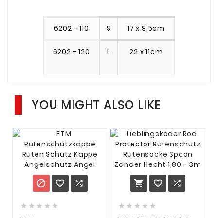
6202 - 110
S
17 x 9,5cm
6202 - 120
L
22 x 11cm
YOU MIGHT ALSO LIKE















