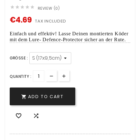





REVIEW (0)
€4.69
TAX INCLUDED
Einfach und effektiv! Lasse Deinen montierten Köder
mit dem Lure- Defence-Protector sicher an der Rute.
GRÖSSE :
QUANTITY :
ADD TO CART


