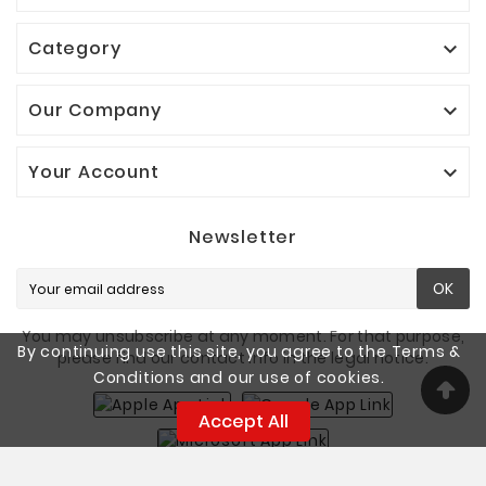
Category

Our Company

Your Account

Newsletter
OK
You may unsubscribe at any moment. For that purpose,
By continuing use this site, you agree to the Terms &
please find our contact info in the legal notice.
Conditions and our use of cookies.
Accept All