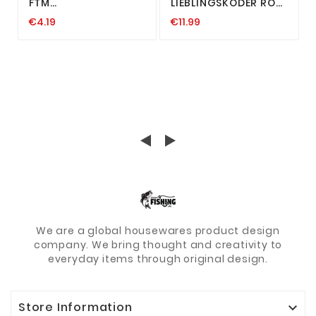
FTM
LIEBLINGSKÖDER ROD
RUTENSCHUTZKAPPE
PROTECTOR
€4.19
€11.99
RUTEN SCHUTZ KAPPE
RUTENSCHUTZ
ANGELSCHUTZ ANGEL
RUTENSOCKE SPOON
ZANDER HECHT 1,80 -
3M
We are a global housewares product design
company. We bring thought and creativity to
everyday items through original design.
Store Information
