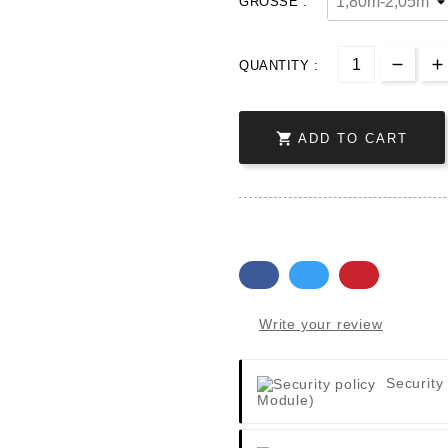
GRÖSSE :
QUANTITY :

ADD TO CART
Write your review
Security
Module)