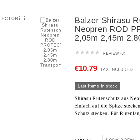

Balzer Shirasu R
Neopren ROD 
2,05m 2,45m 2,8





REVIEW (0)
€10.79
TAX INCLUDED
Last items in stock
Shirasu Rutenschutz aus Neop
einfach auf die Spitze steck
Schutz stecken. Für Rutenlä