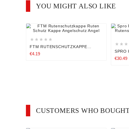
YOU MIGHT ALSO LIKE












FTM RUTENSCHUTZKAPPE
RUTEN SCHUTZ KAPPE
SPRO 
€4.19
ANGELSCHUTZ ANGEL
PROT
€30.49
RUTEN
1,80M
CUSTOMERS WHO BOUGHT 