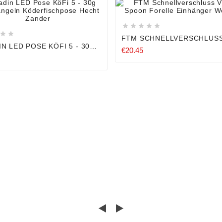














FTM SCHNELLVERSCHLUSS
SNAP SPOON FORELLE
 LED POSE KÖFI 5 - 30G
€20.45
EINHÄNGER WOBBLER
TANGELN
FISCHPOSE HECHT
ER