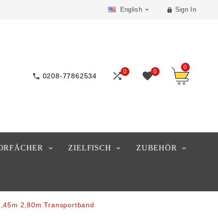
English
Sign In


0
0
0



0208-77862534
ORFÄCHER
ZIELFISCH
ZUBEHÖR
,45m 2,80m Transportband