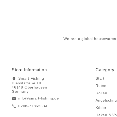
We are a global housewares 
Store Information
Category
Smart Fishing
Start
location_on
Dienststraße 10
Ruten
46149 Oberhausen
Germany
Rollen
info@smart-fishing.de
email
Angelschnu
0208-77862534
call
Köder
Haken & Vo