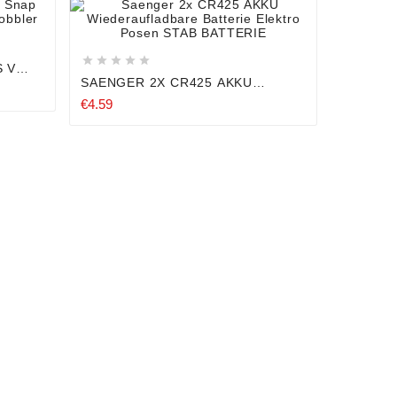










 V
SAENGER 2X CR425 AKKU
WIEDERAUFLADBARE BATTERIE
€4.59
ELEKTRO POSEN STAB BATTERIE



PALADI
VERSCH
€23.89
WAGGLE
ELEKTR