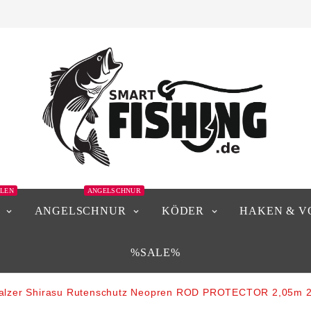
LEN
ANGELSCHNUR
ANGELSCHNUR
KÖDER
HAKEN & V
%SALE%
alzer Shirasu Rutenschutz Neopren ROD PROTECTOR 2,05m 2