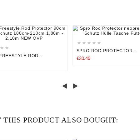














SPRO ROD PROTECTOR
NEOPREN RUTEN SCHUTZ 
FREESTYLE ROD
€30.49
TASCHE FUTTERAL
ECTOR 90CM
SCHUTZ 180CM-210CM
 - 2,10M NEW OVP
THIS PRODUCT ALSO BOUGHT: