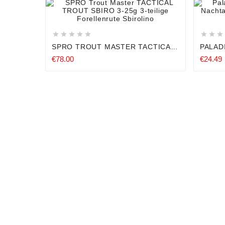












SPRO TROUT MASTER TACTICAL
PALADIN
TROUT SBIRO 3-25G 3-TEILIGE
NACH
€78.00
€24.49
FORELLENRUTE SBIROLINO
KÖDER
ZAND