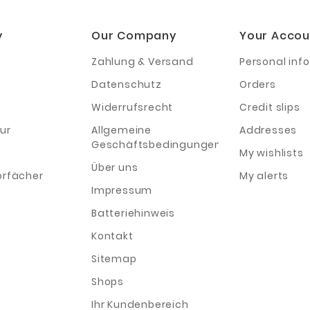
y
Our Company
Your Accou
Zahlung & Versand
Personal info
Datenschutz
Orders
Widerrufsrecht
Credit slips
ur
Allgemeine
Addresses
Geschäftsbedingungen
My wishlists
Über uns
orfächer
My alerts
Impressum
Batteriehinweis
Kontakt
Sitemap
Shops
Ihr Kundenbereich