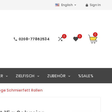
English
Sign In


0
0
0


0208-77862534

ER
ZIELFISCH
ZUBEHÖR
%SALE%
lege Schmierfett Rollen