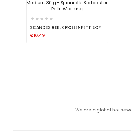









SCANDEX REELX ROLLENFETT SOFT
MEDIUM 30 G - SPINNROLLE
€10.49
BAITCASTER ROLLE WARTUNG
We are a global housew