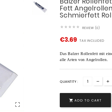
Balzer Rollenfe
Fett Angelrolle
Schmierfett Rol





REVIEW (0)
€3.69
TAX INCLUDED
Das Balzer Rollenfett mit ei
alle Arten von Angelrollen.
QUANTITY :
ADD TO CART

