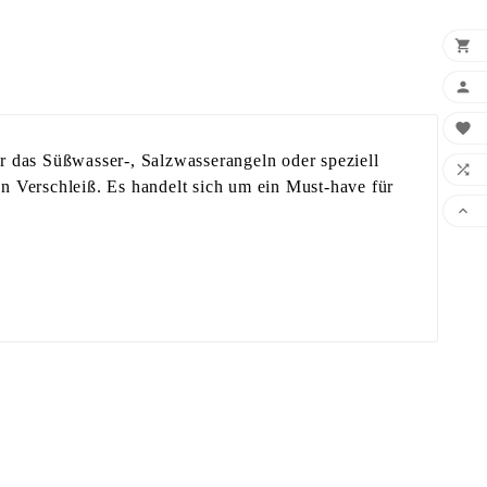



ür das Süßwasser-, Salzwasserangeln oder speziell

en Verschleiß. Es handelt sich um ein Must-have für
