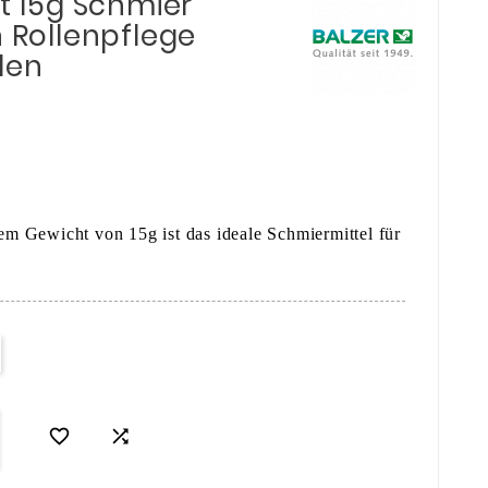
tt 15g Schmier
n Rollenpflege
len
nem Gewicht von 15g ist das ideale Schmiermittel für

