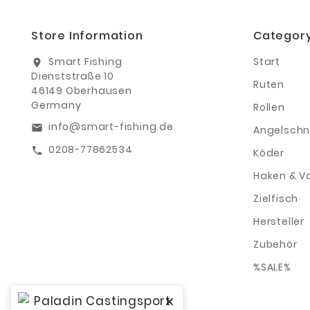
Store Information
Categor
Smart Fishing
Start
location_on
Dienststraße 10
Ruten
46149 Oberhausen
Germany
Rollen
info@smart-fishing.de
email
Angelschn
0208-77862534
call
Köder
Haken & V
Zielfisch
Hersteller
Zubehör
%SALE%
