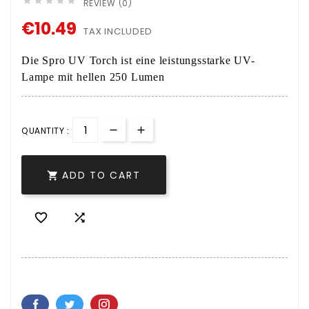





REVIEW (0)
€10.49
TAX INCLUDED
Die Spro UV Torch ist eine leistungsstarke UV-
Lampe mit hellen 250 Lumen
QUANTITY :
ADD TO CART


