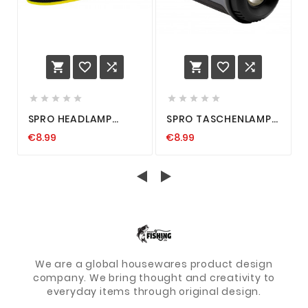
















SPRO HEADLAMP
SPRO TASCHENLAMPE
SENSE OPTICS WHITE
SENSE OPTICS 180L
€8.99
€8.99
200L LED KOPFLAMPE
TASCHENLAMPE HELL
INKL BATTERIEN
ANGELN
STIRNLAMPE
We are a global housewares product design
company. We bring thought and creativity to
everyday items through original design.