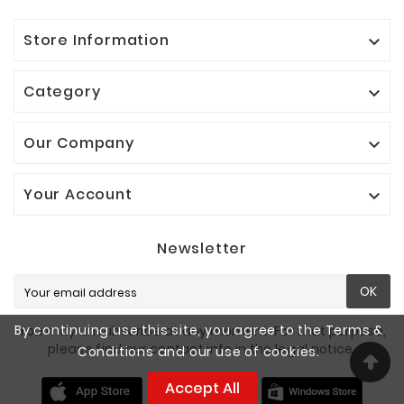
Store Information

Category

Our Company

Your Account

Newsletter
OK
By continuing use this site, you agree to the Terms &
You may unsubscribe at any moment. For that purpose,
please find our contact info in the legal notice.
Conditions and our use of cookies.
Accept All