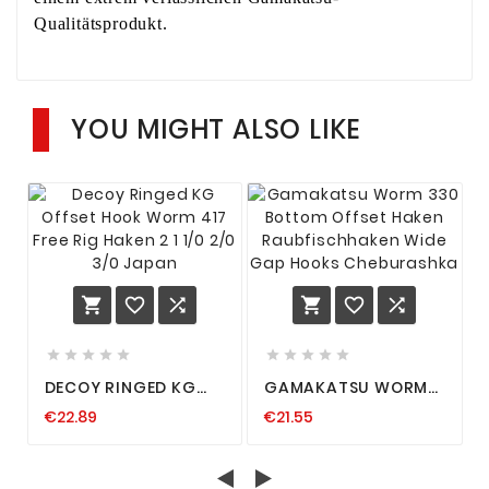
Qualitätsprodukt.
YOU MIGHT ALSO LIKE
















DECOY RINGED KG
GAMAKATSU WORM
OFFSET HOOK WORM
330 BOTTOM OFFSET
€22.89
€21.55
417 FREE RIG HAKEN 2
HAKEN
1 1/0 2/0 3/0 JAPAN
RAUBFISCHHAKEN
WIDE GAP HOOKS
CHEBURASHKA