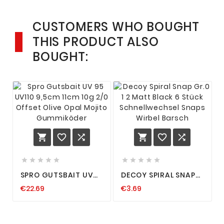
CUSTOMERS WHO BOUGHT
THIS PRODUCT ALSO
BOUGHT:
















SPRO GUTSBAIT UV
DECOY SPIRAL SNAP
95 UV110 9,5CM 11CM
GR.0 1 2 MATT BLACK
€22.69
€3.69
10G 2/0 OFFSET OLIVE
6 STÜCK
OPAL MOJITO
SCHNELLWECHSEL
GUMMIKÖDER
SNAPS WIRBEL
BARSCH