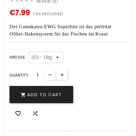





REVIEW (0)
€7.99
TAX INCLUDED
Der Gamakatsu EWG Superline ist das perfekte
Offset-Hakensystem für das Fischen im Kraut
GRÖSSE :
QUANTITY :
ADD TO CART


