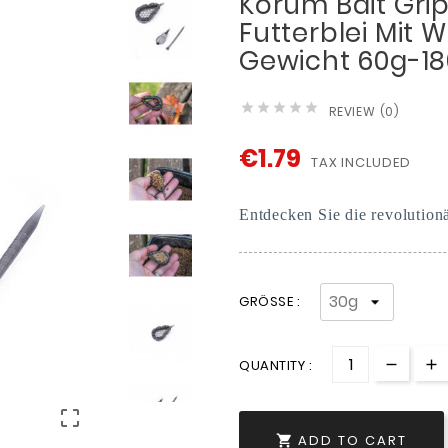
Korum Bait Gri
Futterblei Mit W
Gewicht 60g-1





REVIEW (0)
€1.79
TAX INCLUDED
Entdecken Sie die revolutio
GRÖSSE :
QUANTITY :

ADD TO CART
