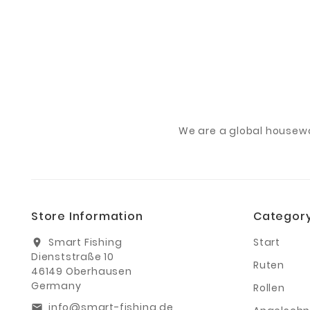
We are a global housew
Store Information
Categor
Smart Fishing
Start
location_on
Dienststraße 10
Ruten
46149 Oberhausen
Germany
Rollen
info@smart-fishing.de
email