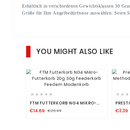
Erhältlich in verschiedenen Gewichtsklassen 30 
Größe für Ihre Angelbedürfnisse auswählen. Seien Si
YOU MIGHT ALSO LIKE












FTM FUTTERKORB NG4 MIKRO-
PRESTO
FUTTERKORB 20G 30G
METHO
€14.69
€3.39
€20.99
FEEDERKORB FEEDERN
20G 3
MADENKORB