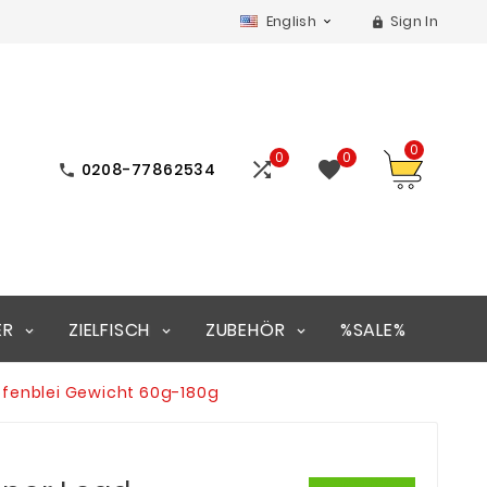
English
Sign In


0
0
0


0208-77862534

ER
ZIELFISCH
ZUBEHÖR
%SALE%
rpfenblei Gewicht 60g-180g