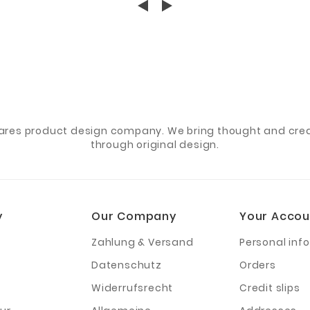
ares product design company. We bring thought and creat
through original design.
y
Our Company
Your Accou
Zahlung & Versand
Personal info
Datenschutz
Orders
Widerrufsrecht
Credit slips