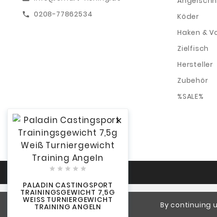
Angelschn
0208-77862534
call
Köder
Haken & V
Zielfisch
Hersteller
Zubehör
%SALE%






PALADIN CASTINGSPORT
TRAININGSGEWICHT 7,5G
WEISS TURNIERGEWICHT T
By continuing u
RAINING ANGELN