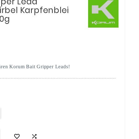
pper Lead
irbel Karpfenblei
80g
nären Korum Bait Gripper Leads!

