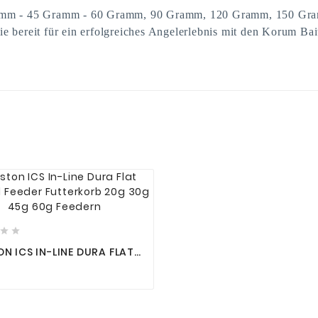
Gramm - 45 Gramm - 60 Gramm, 90 Gramm, 120 Gramm, 150 Gr
e bereit für ein erfolgreiches Angelerlebnis mit den Korum Ba






N ICS IN-LINE DURA FLAT
D FEEDER FUTTERKORB
0G 45G 60G FEEDERN