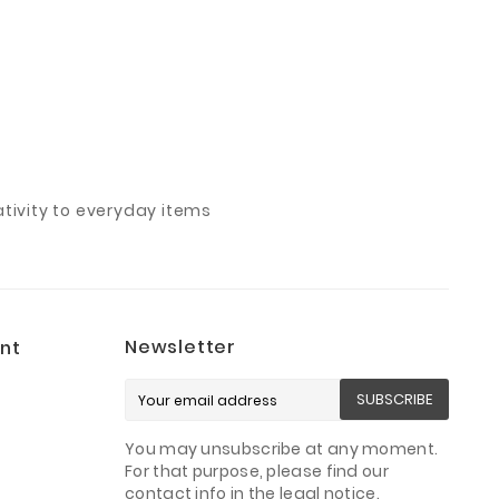
ivity to everyday items
Newsletter
nt
SUBSCRIBE
You may unsubscribe at any moment.
For that purpose, please find our
contact info in the legal notice.