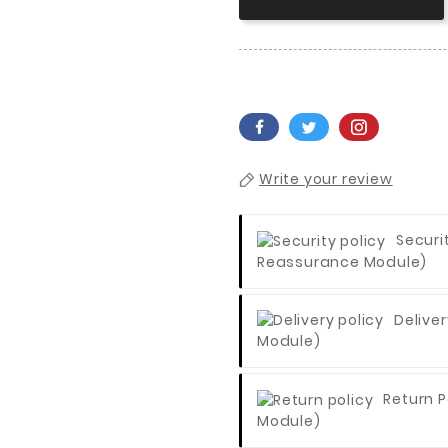
Write your review
Securi
Reassurance Module)
Deliver
Module)
Return P
Module)