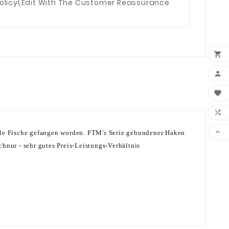
olicy
(edit With The Customer Reassurance





iele Fische gefangen worden. FTM's Serie gebundener Haken
chnur - sehr gutes Preis-Leistungs-Verhältnis