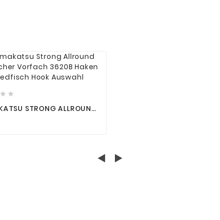






ATSU STRONG ALLROUND
CHER VORFACH 3620B
 FRIEDFISCH HOOK
AHL