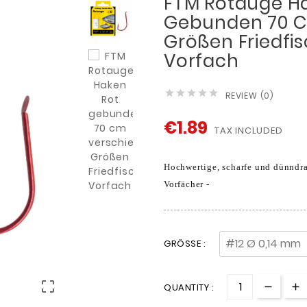
FTM Rotauge H
Gebunden 70 C
Größen Friedfi
Vorfach





REVIEW (0)
€1.89
TAX INCLUDED
Hochwertige, scharfe und dünndra
Vorfächer -
GRÖSSE :

QUANTITY :