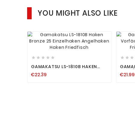
YOU MIGHT ALSO LIKE












GAMAKATSU LS-1810B HAKEN
GAMAK
BRONZE 25 EINZELHAKEN
VORFÄ
€22.39
€21.99
ANGELHAKEN HAKEN FRIEDFISCH
HAKEN
AUSW