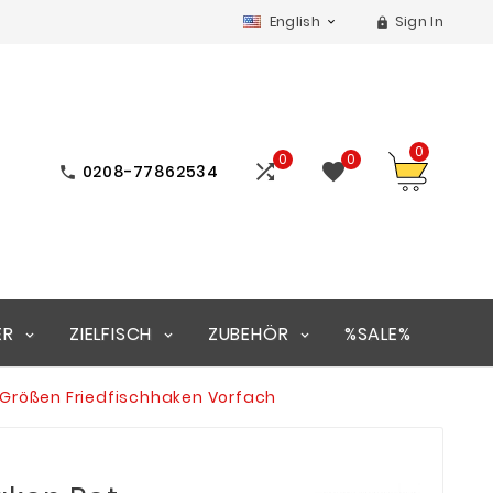
English
Sign In


0
0
0


0208-77862534

ER
ZIELFISCH
ZUBEHÖR
%SALE%
Größen Friedfischhaken Vorfach