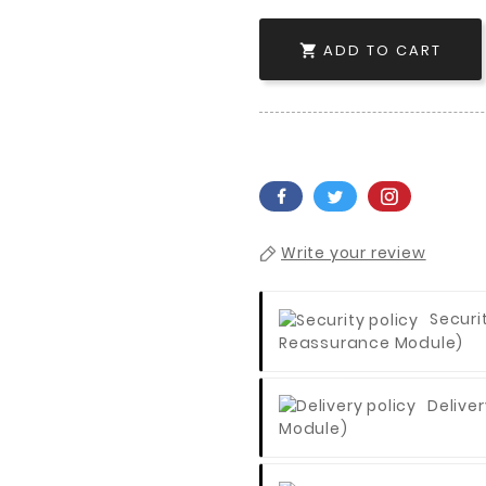
ADD TO CART

Write your review
Securi
Reassurance Module)
Deliver
Module)