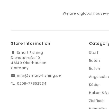
We are a global housew
Store Information
Categor
Smart Fishing
Start
location_on
Dienststraße 10
Ruten
46149 Oberhausen
Germany
Rollen
info@smart-fishing.de
email
Angelschn
0208-77862534
call
Köder
Haken & V
Zielfisch
Hersteller