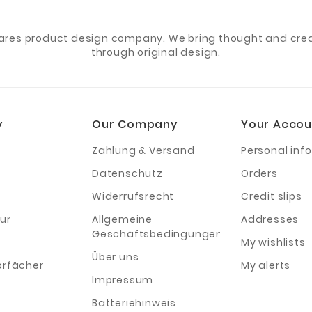
ares product design company. We bring thought and creat
through original design.
y
Our Company
Your Accou
Zahlung & Versand
Personal info
Datenschutz
Orders
Widerrufsrecht
Credit slips
ur
Allgemeine
Addresses
Geschäftsbedingungen
My wishlists
Über uns
orfächer
My alerts
Impressum
Batteriehinweis